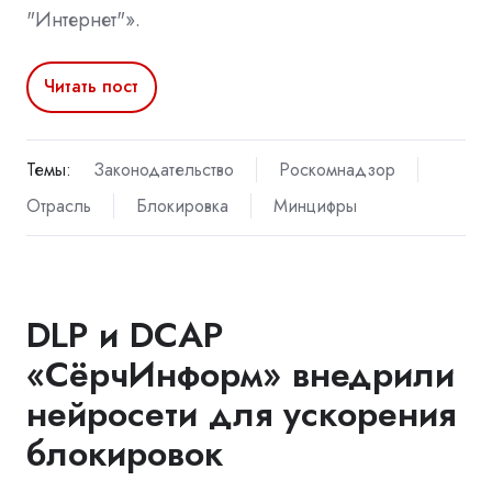
"Интернет"».
Читать пост
Темы:
Законодательство
Роскомнадзор
Отрасль
Блокировка
Минцифры
DLP и DCAP
«СёрчИнформ» внедрили
нейросети для ускорения
блокировок