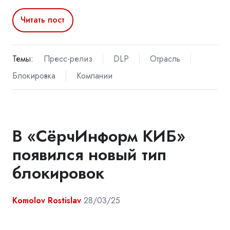
Читать пост
Темы:
Пресс-релиз
DLP
Отрасль
Блокировка
Компании
В «СёрчИнформ КИБ»
появился новый тип
блокировок
Komolov Rostislav
28/03/25