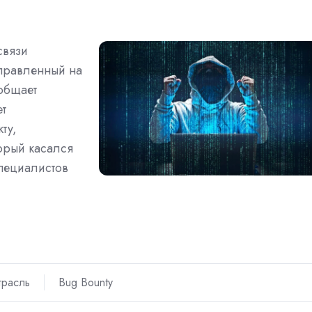
связи
аправленный на
общает
ет
ту,
орый касался
специалистов
трасль
Bug Bounty