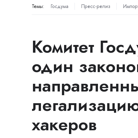
Темы:
Госдума
Пресс-релиз
Импор
Комитет Госд
один законо
направленн
легализацию
хакеров