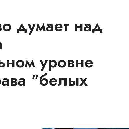
во думает над
а
ьном уровне
рава "белых