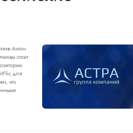
тике Антон
тчикам стоит
позитории.
tFlic для
ен, что
енными