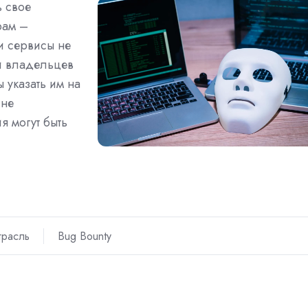
ь свое
рам –
и сервисы не
ги владельцев
ы указать им на
 не
я могут быть
трасль
Bug Bounty