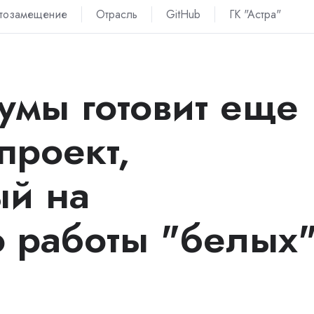
тозамещение
Отрасль
GitHub
ГК "Астра"
умы готовит еще
проект,
ый на
 работы "белых