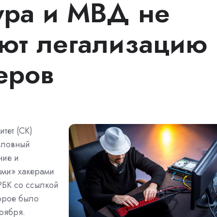
ура и МВД не
ют легализацию
еров
тет (СК)
головный
ние и
ыми» хакерами
РБК со ссылкой
торое было
оября.