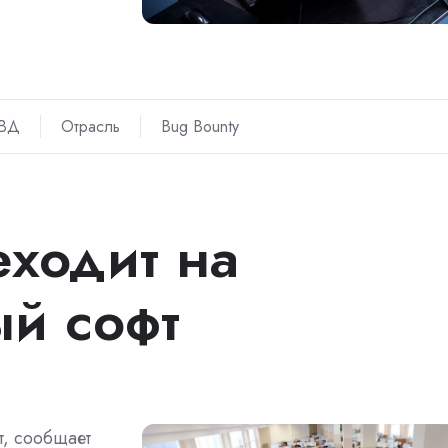
ВД
Отрасль
Bug Bounty
еходит на
ый софт
т, сообщает