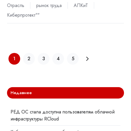
Отрасль
рынок труда
АПКиТ
Киберпротект""
1
2
3
4
5
Недавнее
РЕД ОС стала доступна пользователям облачной
инфраструктуры RCloud