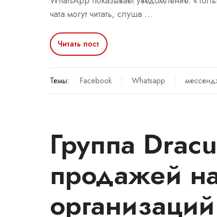
WhatsApp показывает уведомление: «Тольк
чата могут читать, слуша …
Читать пост
Темы:
Facebook
Whatsapp
мессенд
Группа Dracu
продажей н
организаций