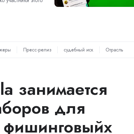
о участники этого
жеры
Пресс-релиз
судебный иск
Отрасль
la занимается
аборов для
 фишинговыйх