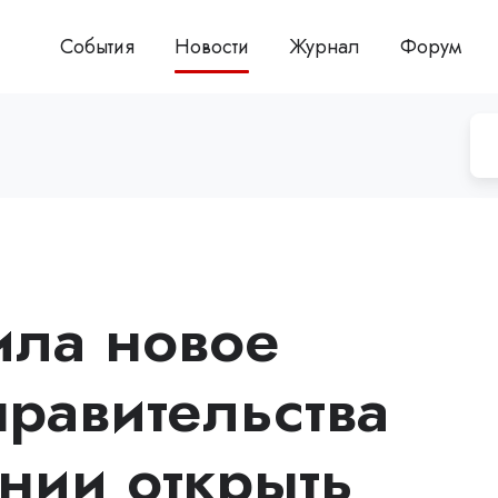
События
Новости
Журнал
Форум
ила новое
правительства
нии открыть