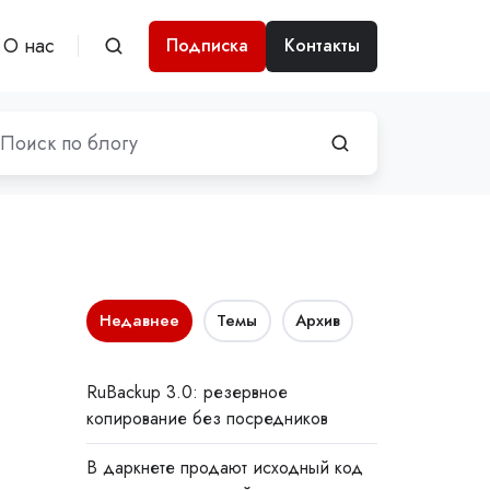
О нас
Подписка
Контакты
Недавнее
Темы
Архив
RuBackup 3.0: резервное
копирование без посредников
В даркнете продают исходный код