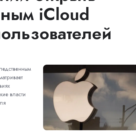
нным iCloud
пользователей
следственным
матривает
виях
кие власти
для