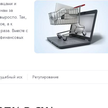
авцами и
нам за
выросло. Так,
ое, а к
раза. Вместе с
 финансовых
судебный иск
Регулирование