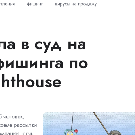
пления
фишинг
вирусы на продажу
а в суд на
фишинга по
ghthouse
5 человек,
 схеме рассылки
мпании, речь