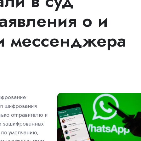
али в суд
аявления о и
и мессенджера
шифрование
ип шифрования
лько отправителю и
их зашифрованных
ы по умолчанию,