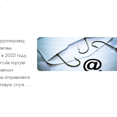
группировку,
телем
в 2025 году,
rcula торгует
кетно»
а отправителя
чтовую служ …