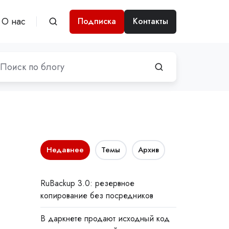
О нас
Подписка
Контакты
Недавнее
Темы
Архив
RuBackup 3.0: резервное
копирование без посредников
В даркнете продают исходный код