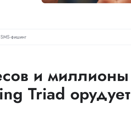
SMS-фишинг
есов и миллионы
ing Triad орудует