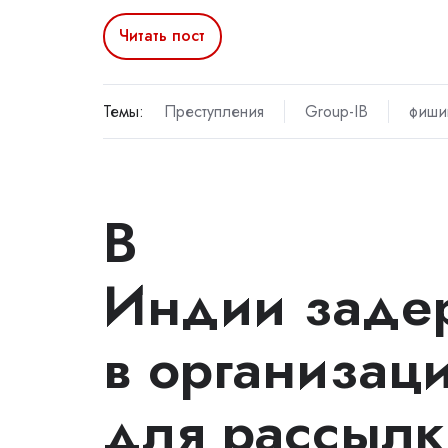
Читать пост
Темы:
Преступления
Group-IB
фиши
В
Индии заде
в организац
для рассыл