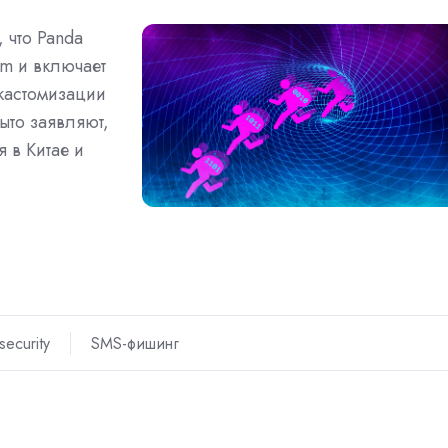
 что Panda
am и включает
кастомизации
ыто заявляют,
 в Китае и
security
SMS-фишинг