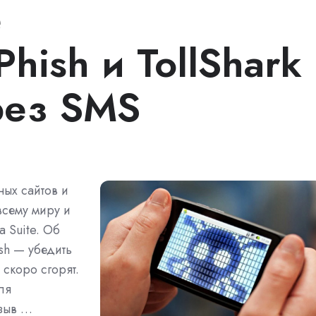
е
Phish и TollShark
рез SMS
ых сайтов и
всему миру и
a Suite. Об
ish — убедить
 скоро сгорят.
ля
азыв …