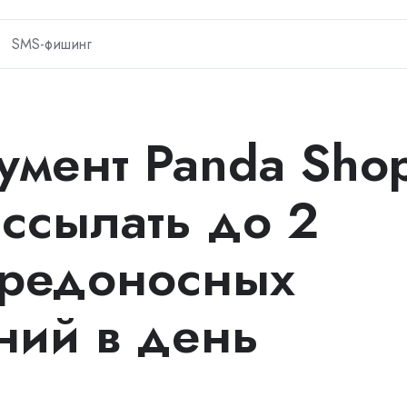
SMS-фишинг
умент Panda Sho
ассылать до 2
вредоносных
ний в день