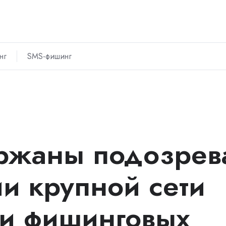
нг
SMS-фишинг
ржаны подозрев
ии крупной сети
ки фишинговых