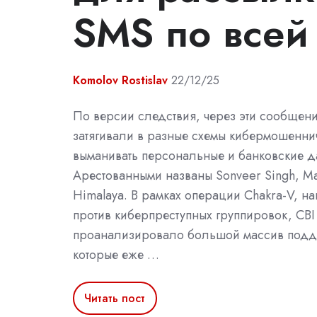
SMS по всей
Komolov Rostislav
22/12/25
По версии следствия, через эти сообщен
затягивали в разные схемы кибермошеннич
выманивать персональные и банковские д
Арестованными названы Sonveer Singh, Ma
Himalaya. В рамках операции Chakra-V, н
против киберпреступных группировок, CBI
проанализировало большой массив подд
которые еже …
Читать пост