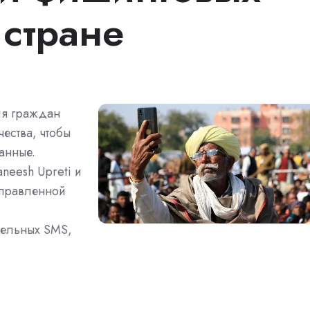
 стране
ия граждан
ества, чтобы
анные.
neesh Upreti и
аправленной
ельных SMS,