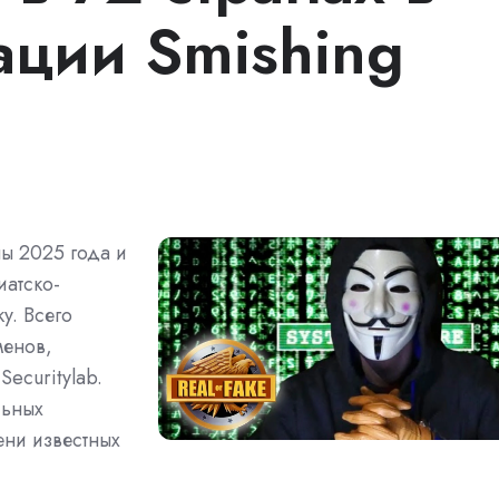
ации Smishing
ы 2025 года и
иатско-
у. Всего
менов,
ecuritylab.
льных
ени известных