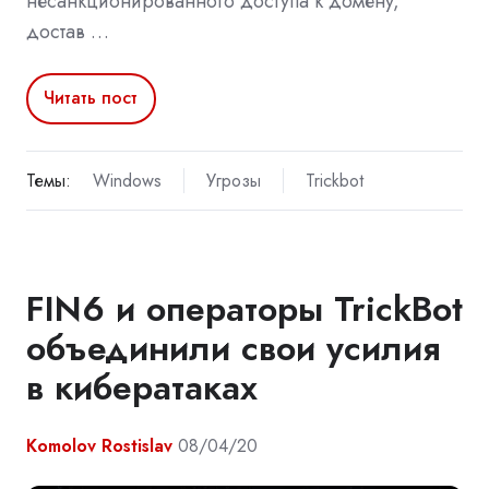
несанкционированного доступа к домену,
достав …
Читать пост
Темы:
Windows
Угрозы
Trickbot
FIN6 и операторы TrickBot
объединили свои усилия
в кибератаках
Komolov Rostislav
08/04/20