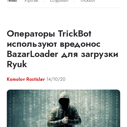
Темы:
Угрозы
Eclypsium
Trickbot
Операторы TrickBot
используют вредонос
BazarLoader для загрузки
Ryuk
Komolov Rostislav
14/10/20