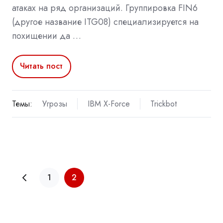
атаках на ряд организаций. Группировка FIN6
(другое название ITG08) специализируется на
похищении да …
Читать пост
Темы:
Угрозы
IBM X-Force
Trickbot
1
2