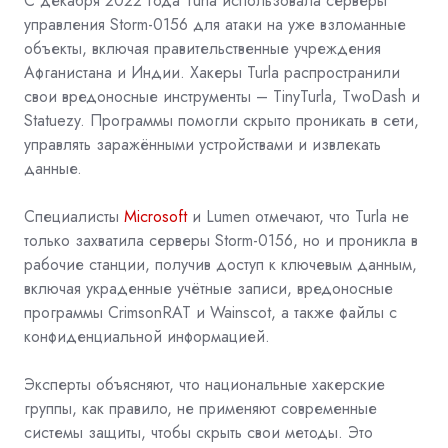
С декабря 2022 года Turla использовала серверы
управления Storm-0156 для атаки на уже взломанные
объекты, включая правительственные учреждения
Афганистана и Индии. Хакеры Turla распространили
свои вредоносные инструменты – TinyTurla, TwoDash и
Statuezy. Программы помогли скрыто проникать в сети,
управлять заражёнными устройствами и извлекать
данные.
Специалисты
Microsoft
и
Lumen
отмечают, что Turla не
только захватила серверы Storm-0156, но и проникла в
рабочие станции, получив доступ к ключевым данным,
включая украденные учётные записи, вредоносные
программы CrimsonRAT и Wainscot, а также файлы с
конфиденциальной информацией.
Эксперты объясняют, что национальные хакерские
группы, как правило, не применяют современные
системы защиты, чтобы скрыть свои методы. Это