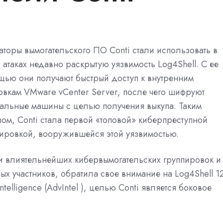
торы вымогательского ПО Conti стали использовать в
 атаках недавно раскрытую уязвимость Log4Shell. С ее
щью они получают быстрый доступ к внутренним
овкам VMware vCenter Server, после чего шифруют
альные машины с целью получения выкупа. Таким
ом, Conti стала первой «топовой» киберпреступной
ировкой, вооружившейся этой уязвимостью.
и влиятельнейших кибервымогательских группировок и
ых участников, обратила свое внимание на Log4Shell 1
telligence (AdvIntel ), целью Conti является боковое