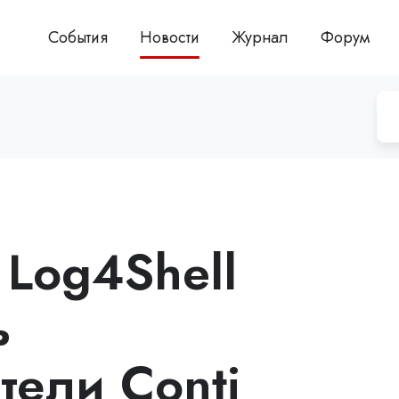
События
Новости
Журнал
Форум
 Log4Shell
ь
тели Conti