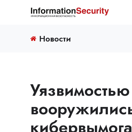
Новости
Уязвимостью
вооружилис
кибервымога