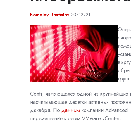
Komolov Rostislav
20/12/21
Опера
своих
помо
устан
вирту
образ
групп
Conti, являющаяся одной из крупнейших 
насчитывающая десятки активных постоянн
декабря. По
данным
компании Advanced In
перемещение к сетям VMware vCenter.