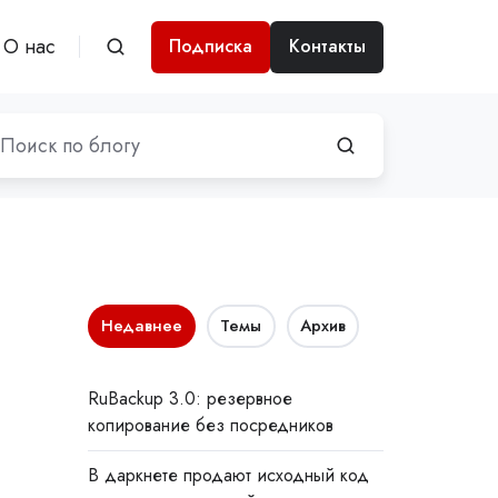
О нас
Подписка
Контакты
Недавнее
Темы
Архив
RuBackup 3.0: резервное
копирование без посредников
В даркнете продают исходный код