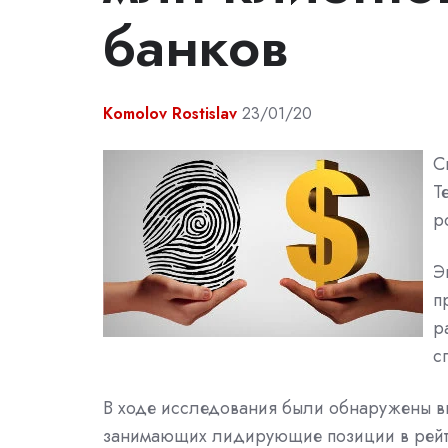
банков
Komolov Rostislav
23/01/20
С
Т
р
Э
п
р
с
В ходе исследования были обнаружены в
занимающих лидирующие позиции в рейти