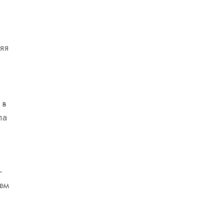
яя
 в
ла
-
ием