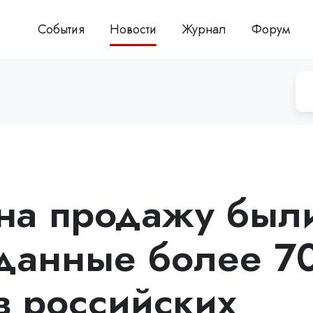
События
Новости
Журнал
Форум
 на продажу был
данные более 7
в российских