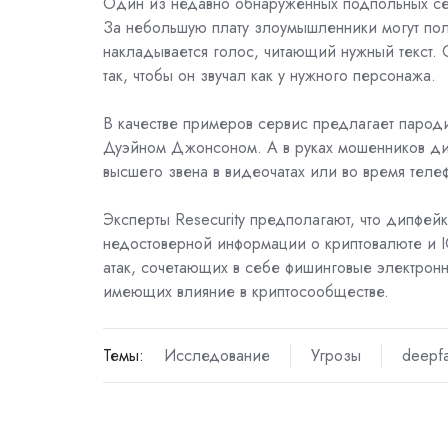
Один из недавно обнаруженных подпольных сер
За небольшую плату злоумышленники могут пол
накладывается голос, читающий нужный текст. С
так, чтобы он звучал как у нужного персонажа.
В качестве примеров сервис предлагает паро
Дуэйном Джонсоном. А в руках мошенников ди
высшего звена в видеочатах или во время теле
Эксперты Resecurity предполагают, что дипфе
недостоверной информации о криптовалюте и I
атак, сочетающих в себе фишинговые электрон
имеющих влияние в криптосообществе.
Темы:
Исследование
Угрозы
deepf