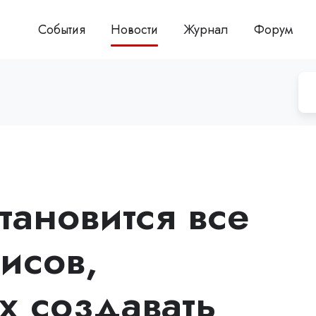
События
Новости
Журнал
Форум
тановится все
исов,
 создавать