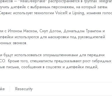
висов – "RealDeepFake" распространяется в группах Telegra
учить дипфейк с выбранным персонажем, на который затем
ервис использует технологии VoiceR и Lipsing, изменяя голо
дии с Илоном Маском, Снуп Догом, Дональдом Трампом и
пфейки используются для маскировки под руководителей
фонных звонков.
йки будут использоваться злоумышленниками для передачи
CO. Кроме того, специалисты предсказывают рост гибридных
ные письма, сообщения в соцсетях и дипфейки людей,
ake
Resecurity