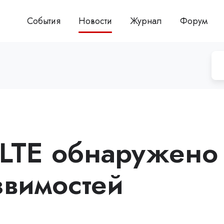
События
Новости
Журнал
Форум
 LTE обнаружено
звимостей