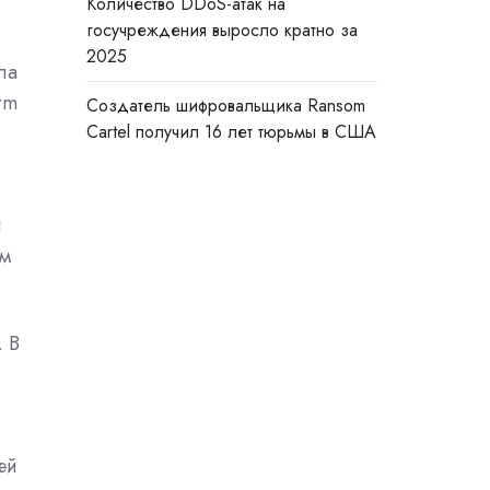
Количество DDoS-атак на
госучреждения выросло кратно за
2025
ла
rm
Создатель шифровальщика Ransom
Cartel получил 16 лет тюрьмы в США
й
ым
. В
ей