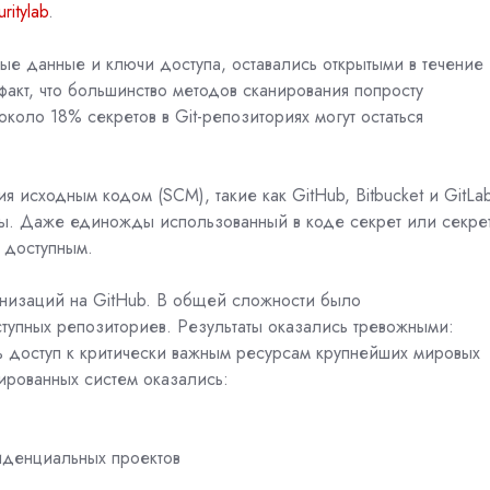
ritylab
.
ные данные и ключи доступа, оставались открытыми в течение
факт, что большинство методов сканирования попросту
коло 18% секретов в Git-репозиториях могут остаться
я исходным кодом (SCM), такие как GitHub, Bitbucket и GitLab
ы. Даже единожды использованный в коде секрет или секрет
я доступным.
анизаций на GitHub. В общей сложности было
упных репозиториев. Результаты оказались тревожными:
 доступ к критически важным ресурсам крупнейших мировых
ированных систем оказались:
фиденциальных проектов