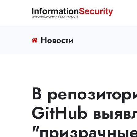
Новости
В репозитор
GitHub выяв
"призрачные