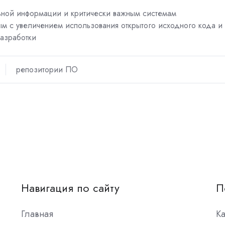
ьной информации и критически важным системам
ым с увеличением использования открытого исходного кода и
азработки
репозитории ПО
Навигация по сайту
П
Главная
К