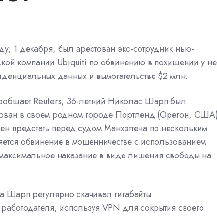
ду, 1 декабря, был арестован экс-сотрудник нью-
кой компании Ubiquiti по обвинению в похищении у не
иденциальных данных и вымогательстве $2 млн.
ообщает Reuters, 36-летний Николас Шарп был
тован в своем родном городе Портленд (Орегон, США)
н предстать перед судом Манхэттена по нескольким
яется обвинение в мошенничестве с использованием
о максимальное наказание в виде лишения свободы на
а Шарп регулярно скачивал гигабайты
 работодателя, используя VPN для сокрытия своего