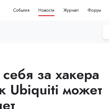
События
Новости
Журнал
Форум
себя за хакера
к Ubiquiti может
лет