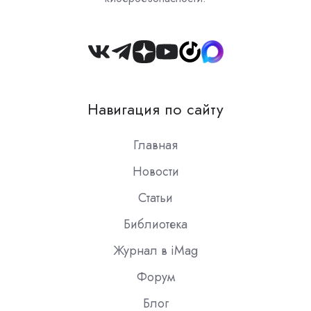
Join
us
on
Навигация по сайту
Slack
Главная
Новости
Статьи
Библиотека
Журнал в iMag
Форум
Блог