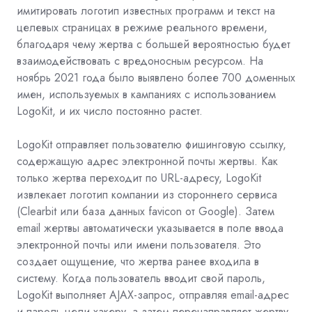
имитировать логотип известных программ и текст на
целевых страницах в режиме реального времени,
благодаря чему жертва с большей вероятностью будет
взаимодействовать с вредоносным ресурсом. На
ноябрь 2021 года было выявлено более 700 доменных
имен, используемых в кампаниях с использованием
LogoKit, и их число постоянно растет.
LogoKit отправляет пользователю фишинговую ссылку,
содержащую адрес электронной почты жертвы. Как
только жертва переходит по URL-адресу, LogoKit
извлекает логотип компании из стороннего сервиса
(Clearbit или база данных favicon от Google). Затем
email жертвы автоматически указывается в поле ввода
электронной почты или имени пользователя. Это
создает ощущение, что жертва ранее входила в
систему. Когда пользователь вводит свой пароль,
LogoKit выполняет AJAX-запрос, отправляя email-адрес
и пароль цели хакеру, а затем перенаправляет жертву