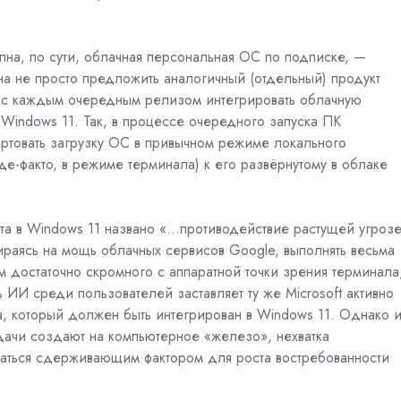
упна, по сути, облачная персональная ОС по подписке, —
на не просто предложить аналогичный (отдельный) продукт
е с каждым очередным релизом интегрировать облачную
 Windows 11. Так, в процессе очередного запуска ПК
артовать загрузку ОС в привычном режиме локального
де-факто, в режиме терминала) к его развёрнутому в облаке
а в Windows 11 названо «...противодействие растущей угроз
ираясь на мощь облачных сервисов Google, выполнять весьма
 достаточно скромного с аппаратной точки зрения терминала
ь ИИ среди пользователей заставляет ту же Microsoft активно
, который должен быть интегрирован в Windows 11. Однако и
дачи создают на компьютерное «железо», нехватка
заться сдерживающим фактором для роста востребованности