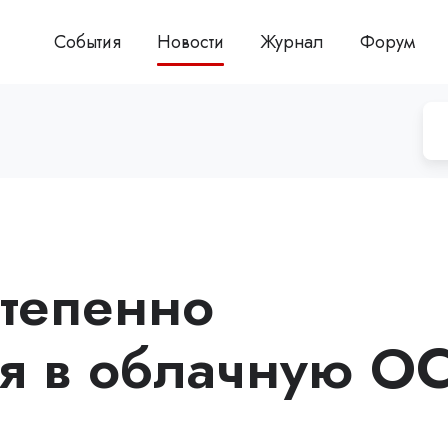
События
Новости
Журнал
Форум
тепенно
я в облачную О