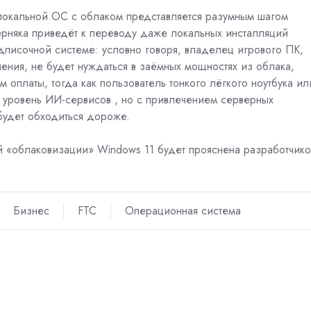
 локальной ОС с облаком представляется разумным шагом
ерняка приведёт к переводу даже локальных инсталляций
писочной системе: условно говоря, владелец игрового ПК,
ения, не будет нуждаться в заёмных мощностях из облака,
 оплаты, тогда как пользователь тонкого лёгкого ноутбука ил
й уровень ИИ-сервисов , но с привлечением серверных
 будет обходиться дороже.
ей «облаковизации» Windows 11 будет прояснена разработчик
Бизнес
FTC
Операционная система