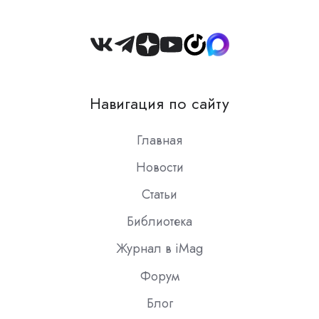
Join
us
on
Навигация по сайту
Slack
Главная
Новости
Статьи
Библиотека
Журнал в iMag
Форум
Блог