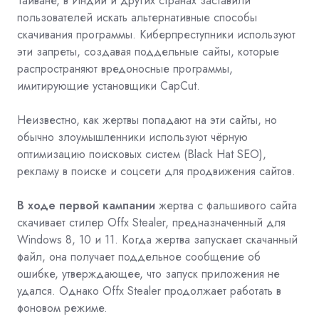
Тайване, в Индии и других странах заставили
пользователей искать альтернативные способы
скачивания программы. Киберпреступники используют
эти запреты, создавая поддельные сайты, которые
распространяют вредоносные программы,
имитирующие установщики CapCut.
Неизвестно, как жертвы попадают на эти сайты, но
обычно злоумышленники используют
чёрную
оптимизацию поисковых систем (
B
lack
H
at SEO)
,
рекламу в поиске и соцсети для продвижения сайтов.
В ходе первой кампании
жертва с фальшивого сайта
скачивает стилер
Offx Stealer, предназначенный для
Windows 8, 10 и 11. Когда жертва запускает скачанный
файл, она получает поддельное сообщение об
ошибке, утверждающее, что запуск приложения не
удался. Однако Offx Stealer продолжает работать в
фоновом режиме.