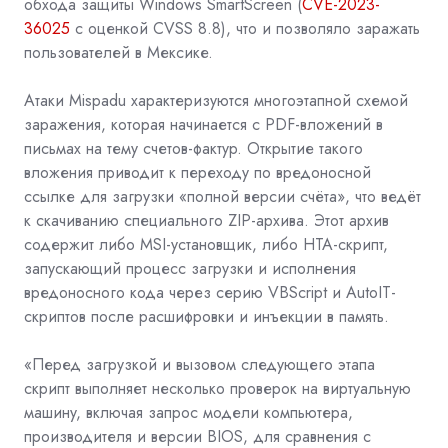
обхода защиты Windows SmartScreen (
CVE-2023-
36025
с оценкой CVSS 8.8), что и позволяло заражать
пользователей в Мексике.
Атаки Mispadu характеризуются многоэтапной схемой
заражения, которая начинается с
PDF-вложений в
письмах на тему счетов-фактур. Открытие такого
вложения приводит к переходу по вредоносной
ссылке для загрузки «полной версии счёта», что ведёт
к скачиванию специального ZIP-архива. Этот архив
содержит либо MSI-установщик, либо HTA-скрипт,
запускающий процесс загрузки и исполнения
вредоносного кода через серию VBScript и AutoIT-
скриптов после расшифровки и инъекции в память.
«Перед загрузкой и вызовом следующего этапа
скрипт выполняет несколько проверок на виртуальную
машину, включая запрос модели компьютера,
производителя и версии BIOS, для сравнения с