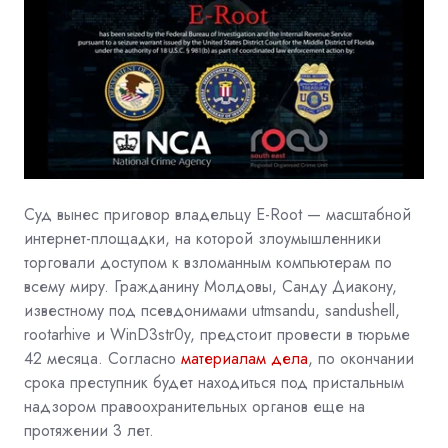
Суд вынес приговор владельцу E-Root — масштабной
интернет-площадки, на которой злоумышленники
торговали доступом к взломанным компьютерам по
всему миру. Гражданину Молдовы, Санду Диакону,
известному под псевдонимами utmsandu, sandushell,
rootarhive и WinD3str0y, предстоит провести в тюрьме
42 месяца. Согласно
материалам дела
, по окончании
срока преступник будет находиться под пристальным
надзором правоохранительных органов еще на
протяжении 3 лет.