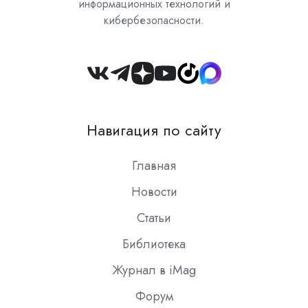
информационных технологий и
кибербезопасности.
Join
us
on
Навигация по сайту
Slack
Главная
Новости
Статьи
Библиотека
Журнал в iMag
Форум