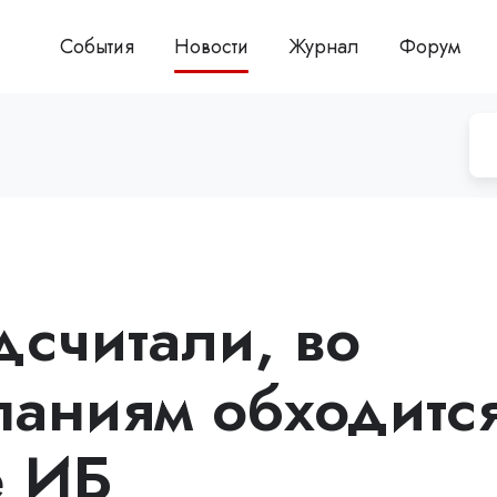
События
Новости
Журнал
Форум
дсчитали, во
паниям обходитс
е ИБ