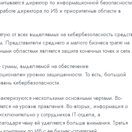
тчитывается директор по информационной безопасности
работе директора по ИБ и приоритетные области в
ятую от всех выделяемых на кибербезопасность средст
. Представители среднего и малого бизнеса тратят на
ными областями является защита конечных точек и сети.
р суммы, выделяемой на обеспечение
орционален уровню защищенности. То есть, большой
овень кибербезопасности.
ктеризуются несколькими основными чертами. Во-
яется на уровне правления. Во-вторых, информация о
исключительно у сотрудников IT-отдела, а
лагодаря чему ей уделяется больше внимания. Третья
 компании по ИБ с ее бизнес-стратегией.