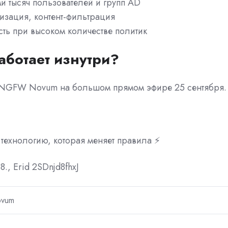
и тысяч пользователей и групп AD
изация, контент-фильтрация
сть при высоком количестве политик
работает изнутри?
o NGFW Novum на большом прямом эфире 25 сентября
технологию, которая меняет правила ⚡️
, Erid 2SDnjd8fhxJ
ovum