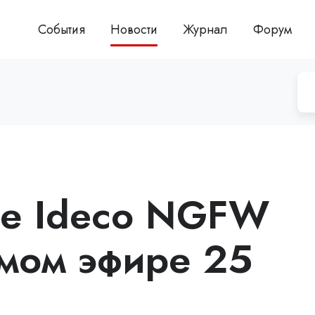
События
Новости
Журнал
Форум
те Ideco NGFW
мом эфире 25