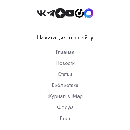
Join
us
on
Навигация по сайту
Slack
Главная
Новости
Статьи
Библиотека
Журнал в iMag
Форум
Блог