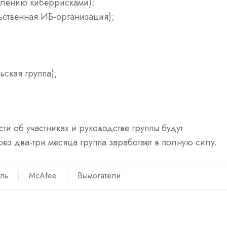
авлению киберрисками);
ьственная ИБ-организация);
ьская группа);
и об участниках и руководстве группы будут
ез два-три месяца группа заработает в полную силу.
ль
McAfee
Вымогатели