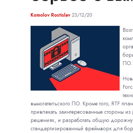
Komolov Rostislav
23/12/20
Возг
ком
орг
бор
ПО.
Нов
Forc
техн
вымогательского ПО. Кроме того, RTF план
привлекать заинтересованные стороны из
решениях, и разработать общую дорожную
стандартизированный фреймворк для борь