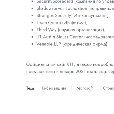
SecurityScorecard (компания по упр
Shadowserver Foundation (неправител
Stratigos Security (ИБ-консультант);
Team Cymru (ИБ-фирма);
Third Way (научная организация);
UT Austin Stauss Center (исследовател
Venable LLP (юридическая фирма).
Официальный сайт RTF, а также подробност
представлены в январе 2021 года. Еще чер
Темы:
Киберзащита
Microsoft
Отрас