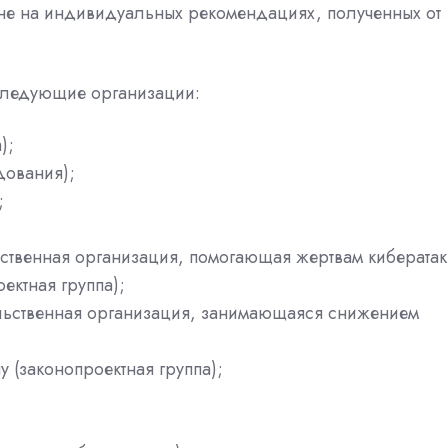
 не на индивидуальных рекомендациях, полученных от
 следующие организации:
);
дования);
;
льственная организация, помогающая жертвам кибератак
оектная группа);
тельственная организация, занимающаяся снижением
ogy (законопроектная группа);