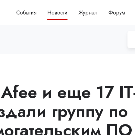
События
Новости
Журнал
Форум
cAfee и еще 17 IT
здали группу по
могательским ПО