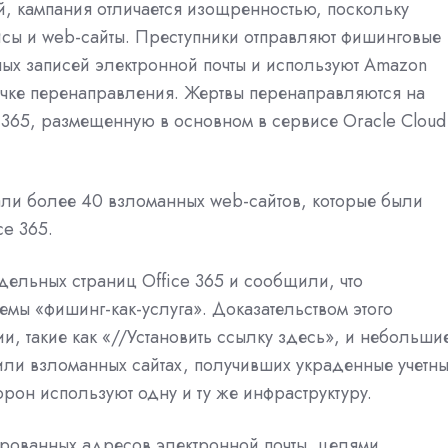
ой, кампания отличается изощренностью, поскольку
исы и web-сайты. Преступники отправляют фишинговые
ых записей электронной почты и используют Amazon
почке перенаправления. Жертвы перенаправляются на
 365, размещенную в основном в сервисе Oracle Cloud
ли более 40 взломанных web-сайтов, которые были
e 365.
ельных страниц Office 365 и сообщили, что
емы «фишинг-как-услуга». Доказательством этого
, такие как «//Установить ссылку здесь», и небольши
или взломанных сайтах, получивших украденные учетн
торон используют одну и ту же инфраструктуру.
рованных адресов электронной почты, целями