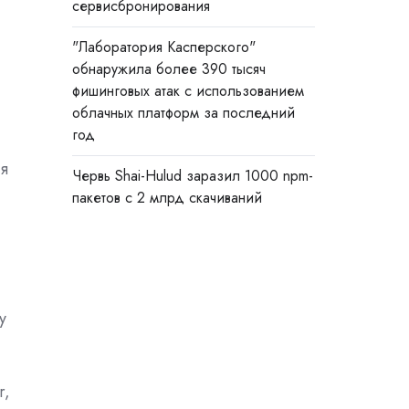
сервисбронирования
"Лаборатория Касперского"
обнаружила более 390 тысяч
фишинговых атак с использованием
облачных платформ за последний
год
ая
Червь Shai-Hulud заразил 1000 npm-
пакетов с 2 млрд скачиваний
у
r,