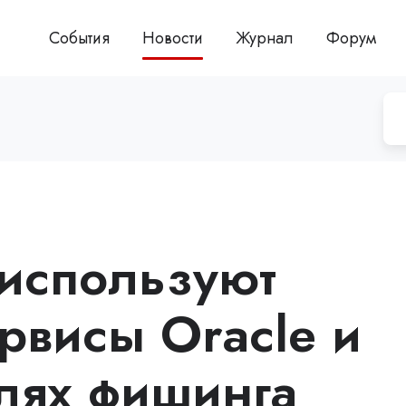
События
Новости
Журнал
Форум
используют
рвисы Oracle и
лях фишинга