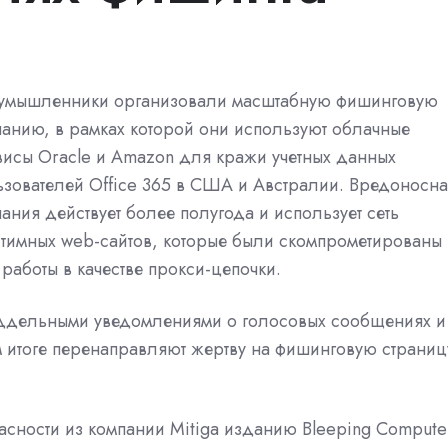
умышленники организовали масштабную фишинговую
панию, в рамках которой они используют облачные
висы Oracle и Amazon для кражи учетных данных
ьзователей Office 365 в США и Австралии. Вредоносн
ания действует более полугода и использует сеть
итимных web-сайтов, которые были скомпрометированы
работы в качестве прокси-цепочки.
ддельными уведомлениями о голосовых сообщениях и
 итоге перенаправляют жертву на фишинговую страниц
сности из компании Mitiga изданию Bleeping Compute