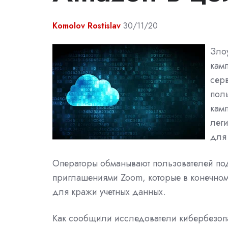
Komolov Rostislav
30/11/20
Зло
кам
сер
пол
камп
лег
для 
Операторы обманывают пользователей по
приглашениями Zoom, которые в конечном
для кражи учетных данных.
Как сообщили исследователи кибербезопа