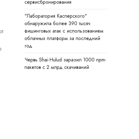
сервисбронирования
"Лаборатория Касперского"
обнаружила более 390 тысяч
от
фишинговых атак с использованием
облачных платформ за последний
год
ю
,
Червь Shai-Hulud заразил 1000 npm-
пакетов с 2 млрд скачиваний