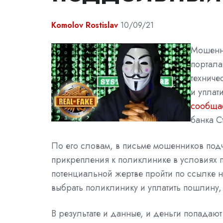
Komolov Rostislav
10/09/21
Мошенни
портала
техниче
и уплат
сообща
банка С
По его словам, в письме мошенников под
прикрепления к поликлинике в условиях
потенциальной жертве пройти по ссылке на
выбрать поликлинику и уплатить пошлину
В результате и данные, и деньги попадают