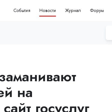
События
Новости
Журнал
Форум
заманивают
ей на
сайт госуслуг