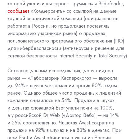
которой увеличился спрос — румынская Bitdefender,
сообщает
«Коммерсантъ» со ссылкой на данные
крупной аналитической компании (официально не
работает в России, но продолжает поставлять
информацию участникам рынка) о продажах
пользовательского программного обеспечения (ПО)
для кибербезопасности (антивирусы и решения для
сетевой безопасности Internet Security и Total Security).
Согласно данным исследования, доля лидера
рынка — «Лаборатории Касперского» — выросла
до 94% в штучном выражении против 80% годом
ранее. Однако общее число проданных лицензий
компании снизилось на 54%. Продажи в штуках
и деньгах словацкой Eset упали почти на 100%,
а у российской Dr.Web («Доктор Веб») — на 14%
и 25% соответственно. Чешская Avast сократила
продажи на 92% в штуках и на 83% в деньгах. При
этом Eset и Avast официально ушли из России