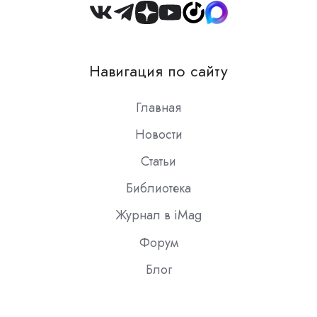
Join
us
on
Навигация по сайту
Slack
Главная
Новости
Статьи
Библиотека
Журнал в iMag
Форум
Блог