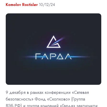
Komolov Rostislav
10/12/24
9 декабря в рамках конференции «Сетевая
безопасность» Фонд «Сколково» (Группа
ВЭБ.РФ) и группа компаний «Гарда» заключили