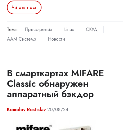
Читать пост
Темы:
Пресс-релиз
Linux
СКУД
ААМ Системз
Новости
В смарткартах MIFARE
Classic обнаружен
аппаратный бэкдор
Komolov Rostislav
20/08/24