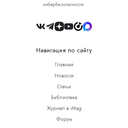
кибербезопасности.
Join
us
on
Навигация по сайту
Slack
Главная
Новости
Статьи
Библиотека
Журнал в iMag
Форум