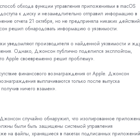
способ обхода функции управления приложениями в macOS
 доступа к диску и незамедлительно отправил информацию в
учение отчета 21 октября, но не предприняла никаких действий
нсон решил обнародовать информацию о уязвимости.
чики уведомляют производителя о найденной уязвимости и жд
ления. Однако, Джонсон публично поделился эксплойтом,
 что Apple своевременно решит проблему».
сутствие финансового вознаграждения от Apple. Джонсон
 вознаграждения выплачиваются только после выпуска
е получив ничего взамен».
: Джонсон случайно обнаружил, что изолированное приложен
должны были быть защищены системой управления
же на файлы, хранящиеся в пакетах подписанных приложений