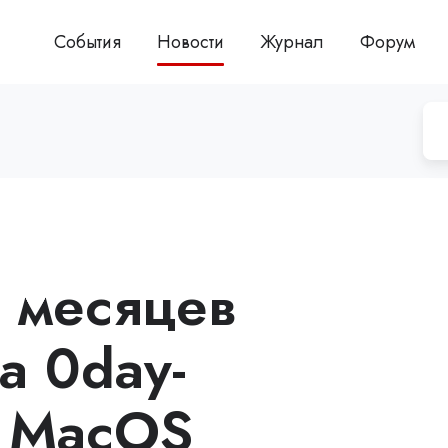
События
Новости
Журнал
Форум
ь месяцев
а 0day-
в MacOS