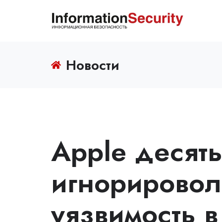
Новости
Apple десят
игнорировол
уязвимость 