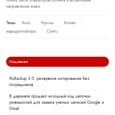
понять цели операторов ботнета и возможные
направления атаки.
Темы:
Asus
Угрозы
ботнет
маршрутизаторы
Cymru
Недавнее
RuBackup 3.0: резервное копирование без
посредников
В даркнете продают исходный код цепочки
уязвимостей для захвата учетных записей Google и
Gmail