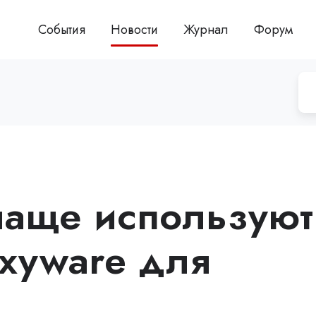
События
Новости
Журнал
Форум
чаще используют
xyware для