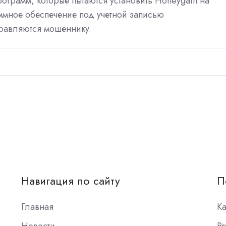
грамм, которые пытаются установить Honeygain на
ммное обеспечение под учетной записью
равляются мошеннику.
Навигация по сайту
П
Главная
К