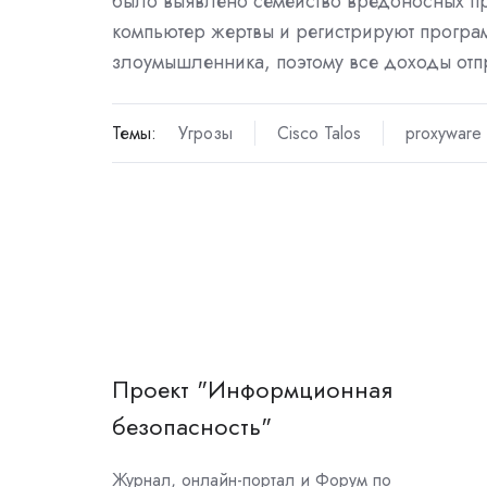
было выявлено семейство вредоносных про
компьютер жертвы и регистрируют програ
злоумышленника, поэтому все доходы отп
Темы:
Угрозы
Cisco Talos
proxyware
Проект "Информционная
безопасность"
Журнал, онлайн-портал и Форум по