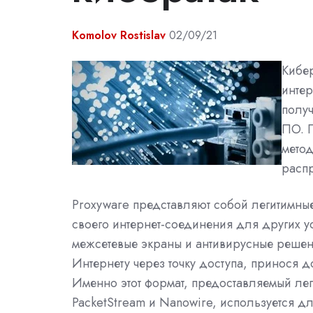
Komolov Rostislav
02/09/21
Кибер
интер
полу
ПО. П
мето
распр
Proxyware представляют собой легитимны
своего интернет-соединения для других у
межсетевые экраны и антивирусные реше
Интернету через точку доступа, принося 
Именно этот формат, предоставляемый лег
PacketStream и Nanowire, используется д