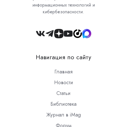
информационных технологий и
кибербезопасности.
Join
us
on
Навигация по сайту
Slack
Главная
Новости
Статьи
Библиотека
Журнал в iMag
Форум