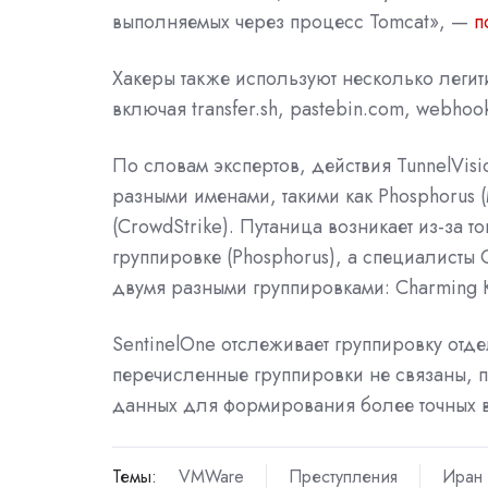
выполняемых через процесс Tomcat», —
п
Хакеры также используют несколько легит
включая transfer.sh, pastebin.com, webhook.
По словам экспертов, действия TunnelVis
разными именами, такими как Phosphorus (M
(CrowdStrike). Путаница возникает из-за т
группировке (Phosphorus), а специалисты
двумя разными группировками: Charming Ki
SentinelOne отслеживает группировку отдел
перечисленные группировки не связаны, п
данных для формирования более точных 
Темы:
VMWare
Преступления
Иран