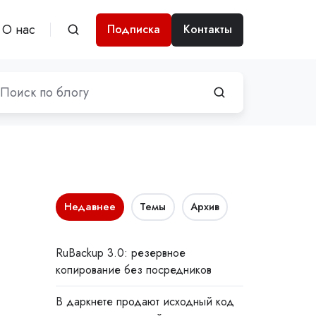
О нас
Подписка
Контакты
Недавнее
Темы
Архив
RuBackup 3.0: резервное
копирование без посредников
В даркнете продают исходный код