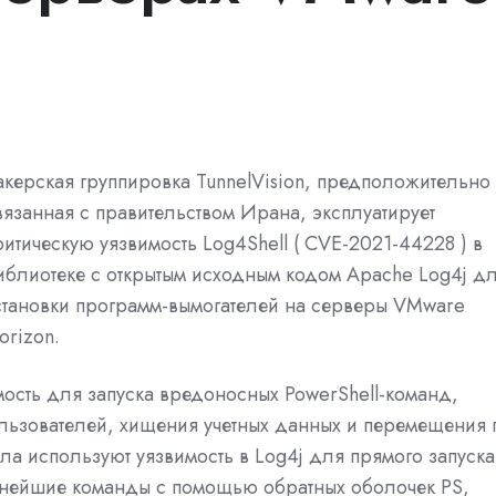
акерская группировка TunnelVision, предположительно
вязанная с правительством Ирана, эксплуатирует
ритическую уязвимость Log4Shell (
CVE-2021-44228
) в
иблиотеке с открытым исходным кодом Apache Log4j д
становки программ-вымогателей на серверы VMware
orizon.
имость для запуска вредоносных PowerShell-команд,
льзователей, хищения учетных данных и перемещения 
ла используют уязвимость в Log4j для прямого запуска
льнейшие команды с помощью обратных оболочек PS,