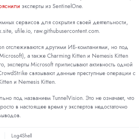
ояснили
эксперты из SentinelOne.
имных сервисов для сокрытия своей деятельности,
site, ufile.io, raw.githubusercontent.com.
ion отслеживаются другими ИБ-компаниями, но под
icrosoft), а также Charming Kitten и Nemesis Kitten
ого, эксперты Microsoft приписывают активность одной
 CrowdStrike связывают данные преступные операции с
tten и Nemesis Kitten.
ьно под названием TunnelVision. Это не означает, что
росто в настоящее время у экспертов недостаточно
выводов.
Log4Shell