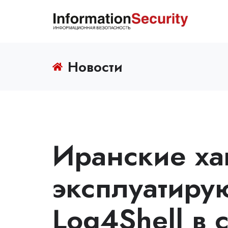
Новости
Иранские х
эксплуатиру
Log4Shell в