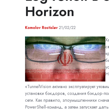
Horizon
Komolov Rostislav
21/02/22
Х
с
к
б
у
H
«TunnelVision активно эксплуатирует уязв
установки бэкдоров, создания бэкдор-по
сети. Как правило, злоумышленники снача
PowerShell-команд, а затем запускает да