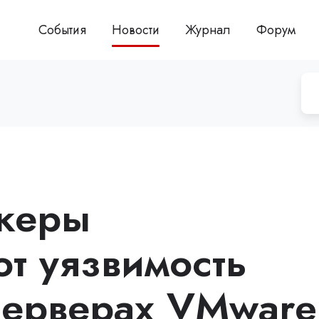
События
Новости
Журнал
Форум
акеры
ют уязвимость
 серверах VMware