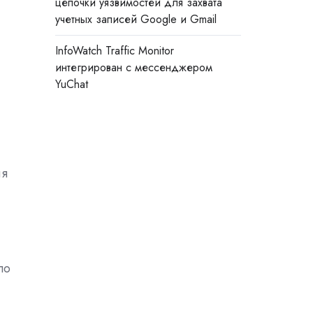
цепочки уязвимостей для захвата
учетных записей Google и Gmail
InfoWatch Traffic Monitor
интегрирован с мессенджером
YuChat
ля
по