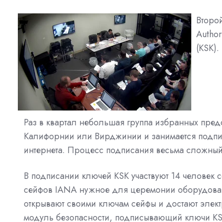
Второ
Autho
(KSK).
Раз в квартал небольшая группа избранных пре
Калифорнии или Вирджинии и занимается подпи
интернета. Процесс подписания весьма сложный,
В подписании ключей KSK участвуют 14 человек с
сейфов IANA нужное для церемонии оборудование
открывают своими ключам сейфы и достают элек
модуль безопасности, подписывающий ключи KSK