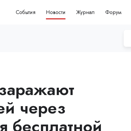
События
Новости
Журнал
Форум
заражают
ей через
я бесплатной