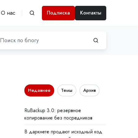
О нас
Подписка
Контакты
Недавнее
Темы
Архив
RuBackup 3.0: резервное
копирование без посредников
В даркнете продают исходный код