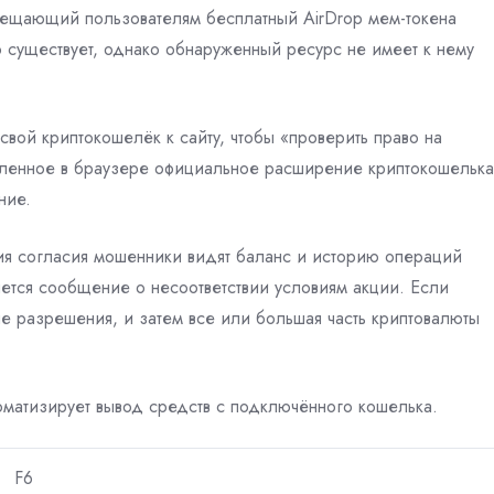
бещающий пользователям бесплатный AirDrop мем-токена
о существует, однако обнаруженный ресурс не имеет к нему
свой криптокошелёк к сайту, чтобы «проверить право на
овленное в браузере официальное расширение криптокошелька
ние.
ия согласия мошенники видят баланс и историю операций
ляется сообщение о несоответствии условиям акции. Если
е разрешения, и затем все или большая часть криптовалюты
оматизирует вывод средств с подключённого кошелька.
F6