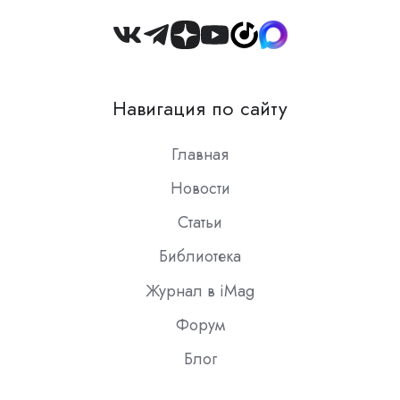
Join
us
on
Навигация по сайту
Slack
Главная
Новости
Статьи
Библиотека
Журнал в iMag
Форум
Блог