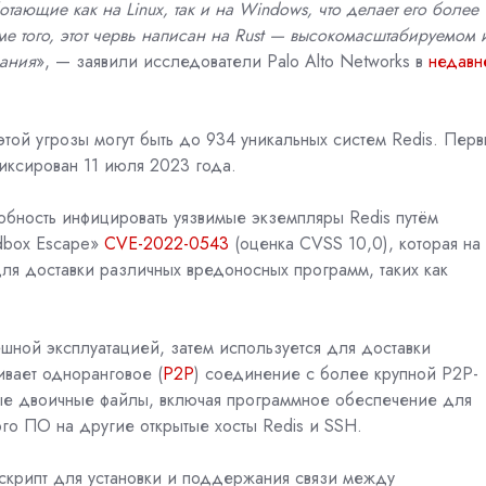
отающие как на Linux, так и на Windows, что делает его более
е того, этот червь написан на Rust — высокомасштабируемом 
вания
», — заявили исследователи
Palo Alto Networks
в
недавн
той угрозы могут быть до 934 уникальных систем Redis. Пер
иксирован 11 июля 2023 года.
обность инфицировать уязвимые экземпляры Redis путём
dbox Escape»
CVE-2022-0543
(оценка
CVSS
10,0), которая на
ля доставки различных вредоносных программ, таких как
шной эксплуатацией, затем используется для доставки
ивает одноранговое (
P2P
) соединение с более крупной P2P-
ые двоичные файлы, включая программное обеспечение для
го ПО на другие открытые хосты Redis и SSH.
-скрипт для установки и поддержания связи между