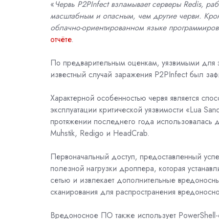
«
Червь P2PInfect взламывает серверы Redis, раб
масштабным и опасным, чем другие черви. Кром
облачно-ориентированном языке программиро
отчёте
.
По предварительным оценкам, уязвимыми для э
известный случай заражения P2PInfect был заф
Характерной особенностью червя является спос
эксплуатации критической уязвимости «Lua San
протяжении последнего года использовалась д
Muhstik, Redigo и HeadCrab.
Первоначальный доступ, предоставленный успе
полезной нагрузки дроппера, которая устанавл
сетью и извлекает дополнительные вредоносн
сканирования для распространения вредоносно
Вредоносное ПО также использует
PowerShell