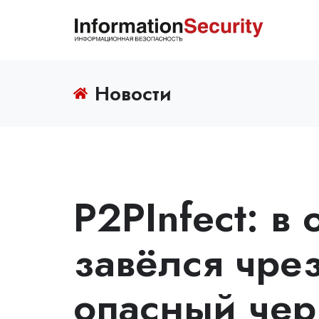
Новости
P2PInfect: в
завёлся чре
опасный чер