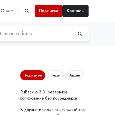
О нас
Подписка
Контакты
Недавнее
Темы
Архив
RuBackup 3.0: резервное
копирование без посредников
В даркнете продают исходный код