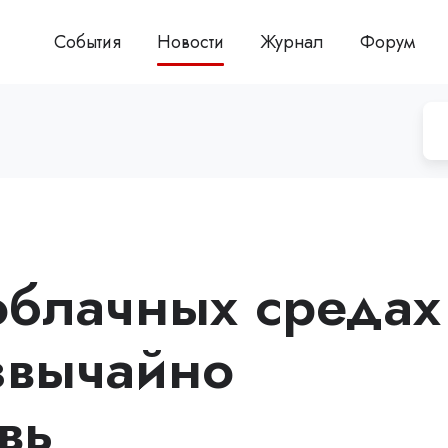
События
Новости
Журнал
Форум
 облачных средах
звычайно
вь