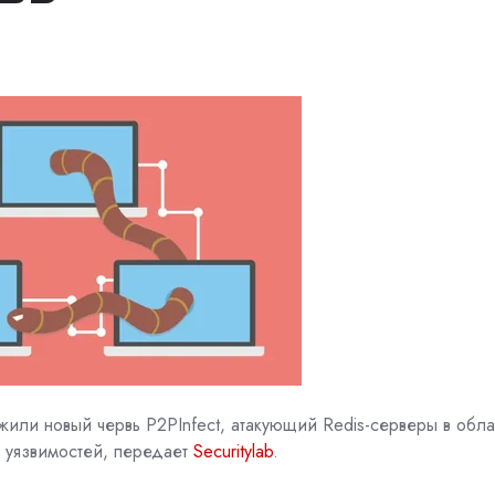
жили новый червь P2PInfect, атакующий
Redis-серверы в обл
 уязвимостей, передает
Securitylab
.