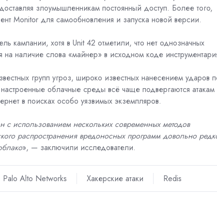
доставляя злоумышленникам постоянный доступ. Более того,
ент Monitor для самообновления и запуска новой версии.
ель кампании, хотя в
Unit 42
отметили, что нет однозначных
я на наличие слова «майнер» в исходном коде инструментари
звестных групп угроз, широко известных нанесением ударов п
 настроенные облачные среды всё чаще подвергаются атакам
рнет в поисках особо уязвимых экземпляров.
ван с использованием нескольких современных методов
еского распространения вредоносных программ довольно редк
облако
», — заключили исследователи.
Palo Alto Networks
Хакерские атаки
Redis