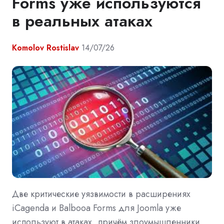
Forms уже используются
в реальных атаках
Komolov Rostislav
14/07/26
Две критические уязвимости в расширениях
iCagenda и Balbooa Forms для Joomla уже
используют в атаках, причём злоумышленники