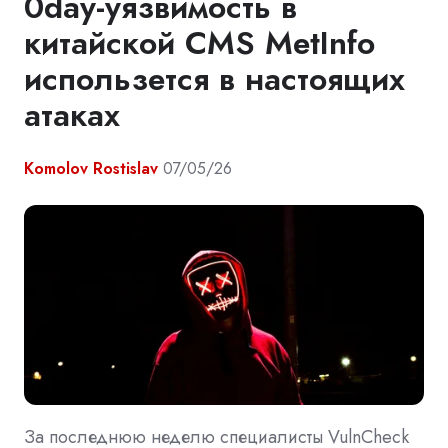
0day-уязвимость в
китайской CMS MetInfo
использeтся в настоящих
атаках
Komolov Rostislav
07/05/26
За последнюю неделю специалисты VulnCheck