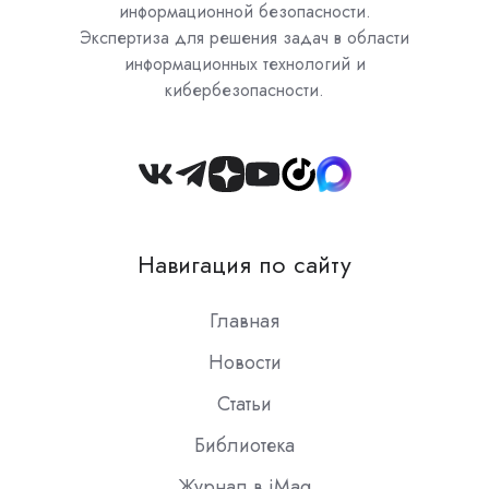
информационной безопасности.
Экспертиза для решения задач в области
информационных технологий и
кибербезопасности.
Join
us
on
Навигация по сайту
Slack
Главная
Новости
Статьи
Библиотека
Журнал в iMag