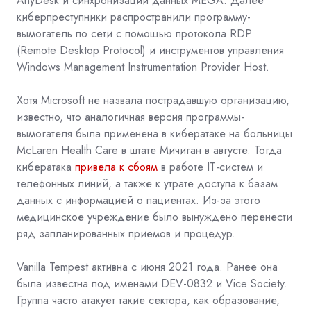
AnyDesk и синхронизации данных MEGA. Далее
киберпреступники распространили программу-
вымогатель по сети с помощью протокола RDP
(Remote Desktop Protocol) и инструментов управления
Windows Management Instrumentation Provider Host.
Хотя Microsoft не назвала пострадавшую организацию,
известно, что аналогичная версия программы-
вымогателя была применена в кибератаке на больницы
McLaren Health Care в штате Мичиган в августе. Тогда
кибератака
привела к сбоям
в работе IT-систем и
телефонных линий, а также к утрате доступа к базам
данных с информацией о пациентах. Из-за этого
медицинское учреждение было вынуждено перенести
ряд запланированных приемов и процедур.
Vanilla Tempest активна с июня 2021 года. Ранее она
была известна под именами DEV-0832 и Vice Society.
Группа часто атакует такие сектора, как образование,