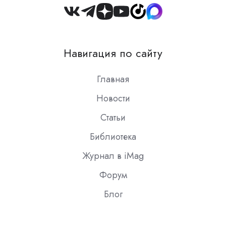
Join
us
on
Навигация по сайту
Slack
Главная
Новости
Статьи
Библиотека
Журнал в iMag
Форум
Блог