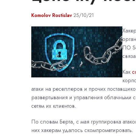
Komolov Rostislav
25/10/21
Хакер
орга
ПО So
связа
Как
с
корпо
атаки на реселлеров и прочих поставщико
развертывания и управления облачными сер
сетям их клиентов.
По словам Берта, с мая группировка атак
них хакерам удалось скомпрометировать.