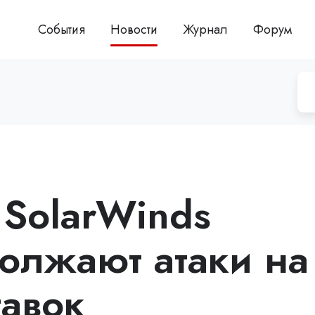
События
Новости
Журнал
Форум
SolarWinds
олжают атаки на
тавок