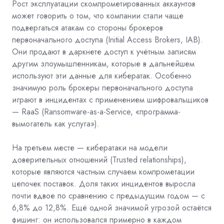
Рост эксплуатации скомпрометированных аккаунтов
может говорить о том, что компании стали чаще
подвергаться атакам со стороны брокеров
первоначального доступа (
I
nitial
A
ccess
B
rokers,
IAB
).
Они продают в даркнете доступ к учётным записям
другим злоумышленникам, которые в дальнейшем
используют эти данные для кибератак. Особенно
значимую роль брокеры первоначального доступа
играют в инцидентах с применением шифровальщиков
—
RaaS
(Ransomware-as-a-Service, «программа-
вымогатель как услуга»).
На третьем месте — кибератаки на модели
доверительных отношений (Trusted relationships),
которые являются частным случаем компрометации
цепочек поставок. Доля таких инцидентов выросла
почти вдвое по сравнению с предыдущим годом — с
6,8% до 12,8%. Ещё одной значимой угрозой остаётся
фишинг: он использовался примерно в каждом