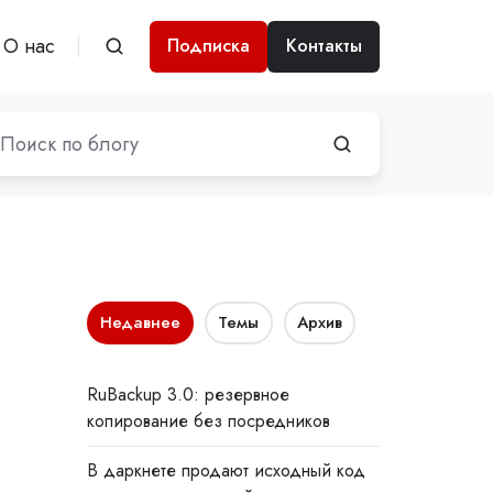
О нас
Подписка
Контакты
Недавнее
Темы
Архив
RuBackup 3.0: резервное
копирование без посредников
В даркнете продают исходный код