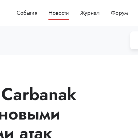
События
Новости
Журнал
Форум
 Carbanak
 новыми
и атак