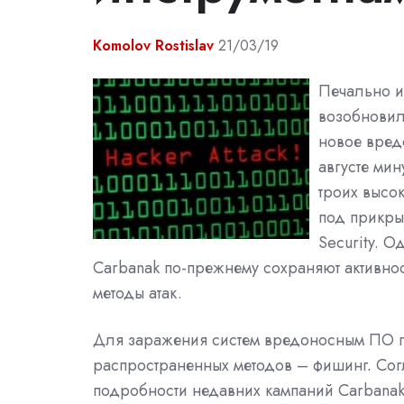
Komolov Rostislav
21/03/19
Печально из
возобновил
новое вред
августе ми
троих высо
под прикры
Security. О
Carbanak по-прежнему сохраняют активно
методы атак.
Для заражения систем вредоносным ПО г
распространенных методов –
фишинг
.
Сог
подробности недавних кампаний Carbanak