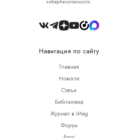
кибербезопасности.
Join
us
on
Навигация по сайту
Slack
Главная
Новости
Статьи
Библиотека
Журнал в iMag
Форум
Блог