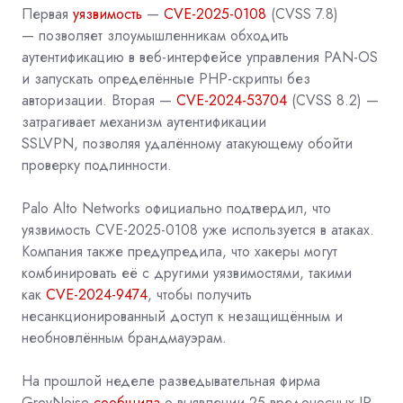
Первая
уязвимость
—
CVE-2025-0108
(CVSS 7.8)
—
позволяет злоумышленникам
обходить
аутентификацию в веб-интерфейсе управления PAN-OS
и запускать определённые PHP-скрипты без
авторизации. Вторая —
CVE-2024-53704
(CVSS 8.2) —
затрагивает механизм аутентификации
SSLVPN,
позволяя удалённому атакующему
обойти
проверку подлинности.
Palo Alto Networks официально подтвердил, что
уязвимость CVE-2025-0108 уже используется в атаках.
Компания также предупредила, что хакеры могут
комбинировать её с другими уязвимостями, такими
как
CVE-2024-9474
, чтобы получить
несанкционированный доступ к незащищённым и
необновлённым брандмауэрам.
На прошлой неделе разведывательная фирма
GreyNoise
сообщила
о выявлении 25 вредоносных IP-