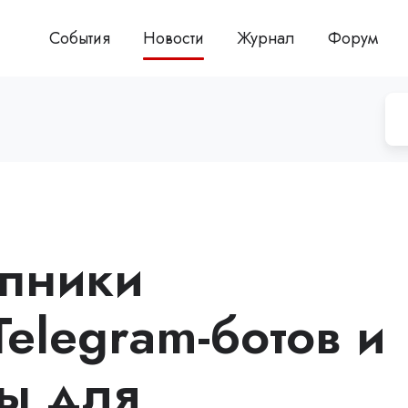
События
Новости
Журнал
Форум
упники
elegram-ботов и
ы для