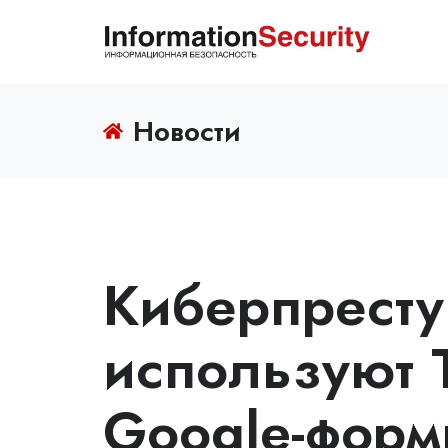
Новости
Киберпрест
используют T
Google-форм