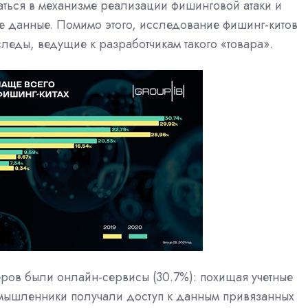
аться в механизме реализации фишинговой атаки и
е данные. Помимо этого, исследование фишинг-китов
леды, ведущие к разработчикам т
акого «товара».
еров были онлайн-сервисы (30.7%): похищая учетные
умышленники получали доступ к данным привязанных