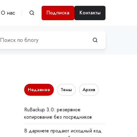
О нас
Подписка
Контакты
Недавнее
Темы
Архив
RuBackup 3.0: резервное
копирование без посредников
В даркнете продают исходный код