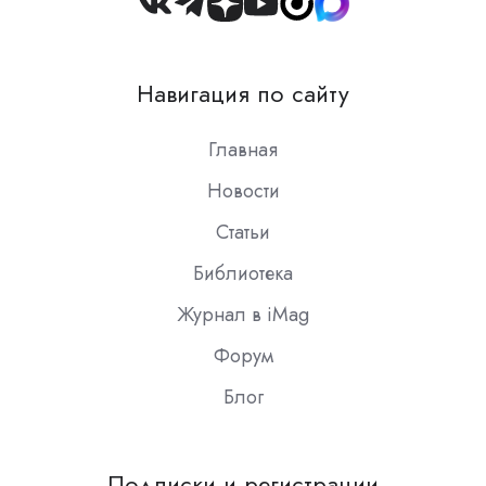
Join
us
on
Навигация по сайту
Slack
Главная
Новости
Статьи
Библиотека
Журнал в iMag
Форум
Блог
Подписки и регистрации